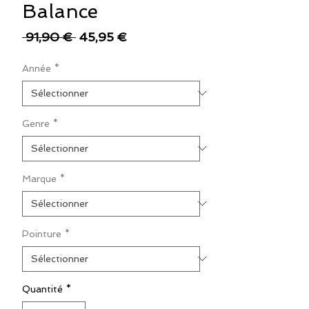
Balance
Prix
Prix
 91,90 € 
45,95 €
original
promotionnel
Année
*
Genre
*
Marque
*
Pointure
*
Quantité
*