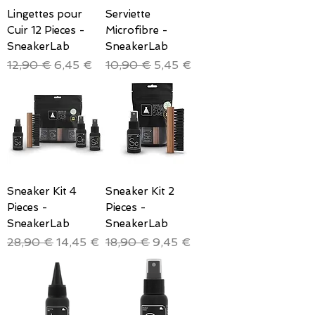
Lingettes pour
Serviette
Cuir 12 Pieces -
Microfibre -
SneakerLab
SneakerLab
Prix original
Prix promotionnel
Prix original
Prix promotionnel
12,90 €
6,45 €
10,90 €
5,45 €
Sneaker Kit 4
Sneaker Kit 2
Pieces -
Pieces -
SneakerLab
SneakerLab
Prix original
Prix promotionnel
Prix original
Prix promotionnel
28,90 €
14,45 €
18,90 €
9,45 €