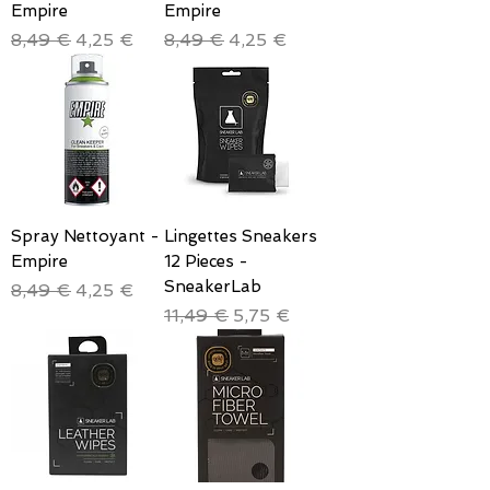
Empire
Empire
Prix original
Prix promotionnel
Prix original
Prix promotionnel
8,49 €
4,25 €
8,49 €
4,25 €
Spray Nettoyant -
Lingettes Sneakers
Empire
12 Pieces -
SneakerLab
Prix original
Prix promotionnel
8,49 €
4,25 €
Prix original
Prix promotionnel
11,49 €
5,75 €