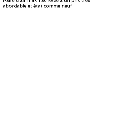
Paire d'air max 1 achetée à un prix très
abordable et état comme neuf
Olivier F.
Concept Génial ! Qualité au rendez vous !
Retour avec
Paiement sécurisé
Livraison à
remboursement en
par carte bancaire
domicile en 48h
avoir en 14 jours
/ paypal
avec colissimo
Nous suivre !
Nous laisser un mot !