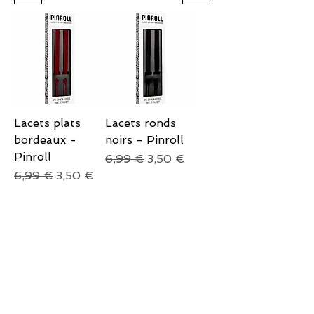
Lacets plats
Lacets ronds
bordeaux -
noirs - Pinroll
Pinroll
Prix original
Prix promotionnel
6,99 €
3,50 €
Prix original
Prix promotionnel
6,99 €
3,50 €