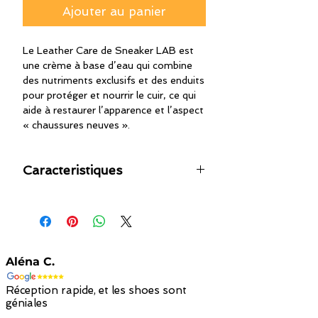
Ajouter au panier
Le Leather Care de Sneaker LAB est
une crème à base d’eau qui combine
des nutriments exclusifs et des enduits
pour protéger et nourrir le cuir, ce qui
aide à restaurer l’apparence et l’aspect
« chaussures neuves ».
Caracteristiques
A base d'eau, pas de résidus huileux
Nourrit, nettoie et protège
Prolonge la vie des chaussures en
cuir
Résiste à l'eau
Aléna C.
Restaure l'odeur de chaussure
neuve
Réception rapide, et les shoes sont
Protège le cuir des UV
géniales