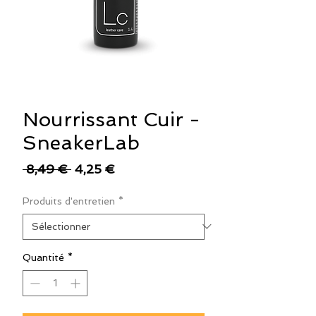
Nourrissant Cuir -
SneakerLab
Prix
Prix
 8,49 € 
4,25 €
original
promotionnel
Produits d'entretien
*
Quantité
*