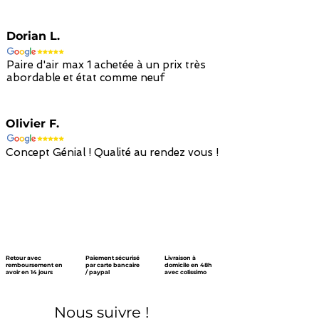
Dorian L.
Paire d'air max 1 achetée à un prix très
abordable et état comme neuf
Olivier F.
Concept Génial ! Qualité au rendez vous !
Retour avec
Paiement sécurisé
Livraison à
remboursement en
par carte bancaire
domicile en 48h
avoir en 14 jours
/ paypal
avec colissimo
Nous suivre !