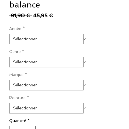
balance
Prix
Prix
 91,90 € 
45,95 €
original
promotionnel
Année
*
Genre
*
Marque
*
Pointure
*
Quantité
*