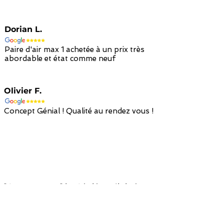
Dorian L.
Paire d'air max 1 achetée à un prix très
abordable et état comme neuf
Olivier F.
Concept Génial ! Qualité au rendez vous !
Retour avec
Paiement sécurisé
Livraison à
remboursement en
par carte bancaire
domicile en 48h
avoir en 14 jours
/ paypal
avec colissimo
Nous suivre !