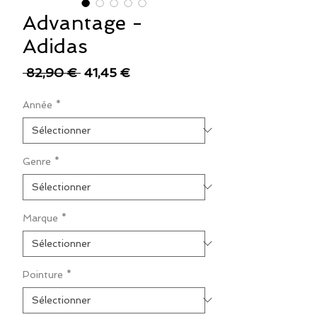
Advantage -
Adidas
Prix
Prix
 82,90 € 
41,45 €
original
promotionnel
Année
*
Genre
*
Marque
*
Pointure
*