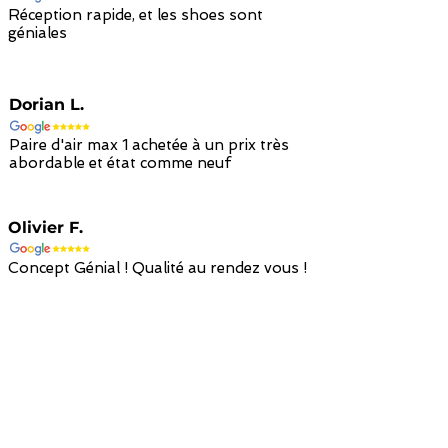
Réception rapide, et les shoes sont
géniales
Dorian L.
Paire d'air max 1 achetée à un prix très
abordable et état comme neuf
Olivier F.
Concept Génial ! Qualité au rendez vous !
Retour avec
Paiement sécurisé
Livraison à
remboursement en
par carte bancaire
domicile en 48h
avoir en 14 jours
/ paypal
avec colissimo