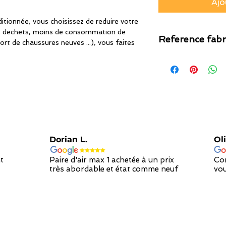
Ajo
tionnée, vous choisissez de reduire votre
s dechets, moins de consommation de
Reference fabr
ort de chaussures neuves ...), vous faites
818594-100
Dorian L.
Oli
t
Paire d'air max 1 achetée à un prix
Con
très abordable et état comme neuf
vou