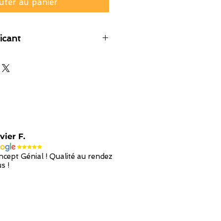
uter au panier
icant
vier F.
cept Génial ! Qualité au rendez
s !