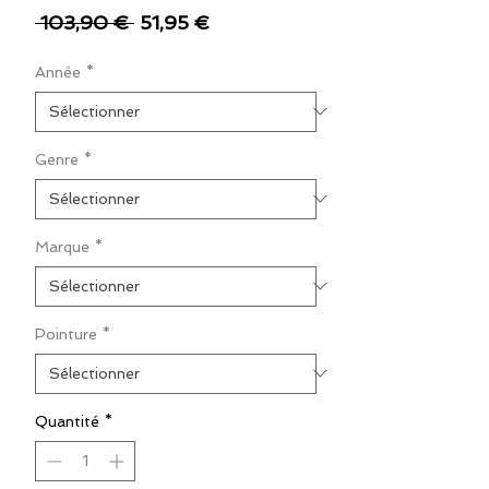
Prix
Prix
 103,90 € 
51,95 €
original
promotionnel
Année
*
Genre
*
Marque
*
Pointure
*
Quantité
*