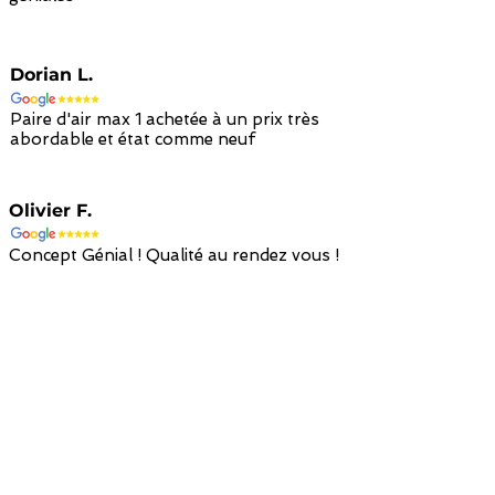
Dorian L.
Paire d'air max 1 achetée à un prix très
abordable et état comme neuf
Olivier F.
Concept Génial ! Qualité au rendez vous !
Retour avec
Paiement sécurisé
Livraison à
remboursement en
par carte bancaire
domicile en 48h
avoir en 14 jours
/ paypal
avec colissimo