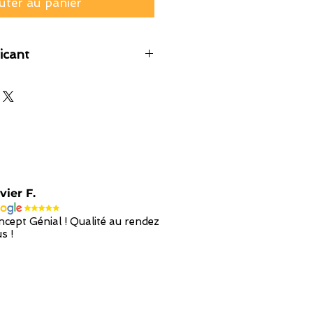
uter au panier
icant
vier F.
cept Génial ! Qualité au rendez
s !