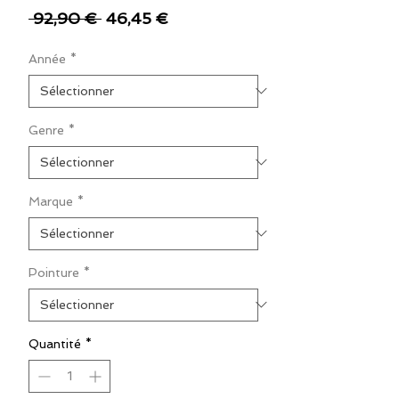
Prix
Prix
 92,90 € 
46,45 €
original
promotionnel
Année
*
Genre
*
Marque
*
Pointure
*
Quantité
*