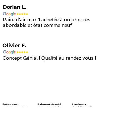
Dorian L.
Paire d'air max 1 achetée à un prix très
abordable et état comme neuf
Olivier F.
Concept Génial ! Qualité au rendez vous !
Retour avec
Paiement sécurisé
Livraison à
remboursement en
par carte bancaire
domicile en 48h
avoir en 14 jours
/ paypal
avec colissimo
Nous suivre !