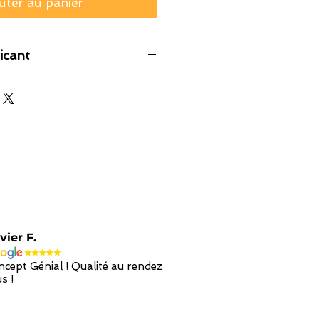
uter au panier
icant
vier F.
cept Génial ! Qualité au rendez
s !