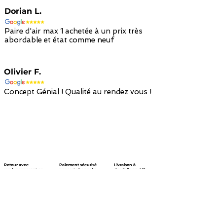
Dorian L.
Paire d'air max 1 achetée à un prix très
abordable et état comme neuf
Olivier F.
Concept Génial ! Qualité au rendez vous !
Retour avec
Paiement sécurisé
Livraison à
remboursement en
par carte bancaire
domicile en 48h
avoir en 14 jours
/ paypal
avec colissimo
Nous suivre !