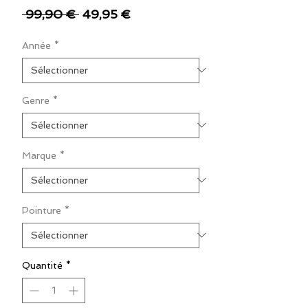
Prix
Prix
 99,90 € 
49,95 €
original
promotionnel
Année
*
Genre
*
Marque
*
Pointure
*
Quantité
*