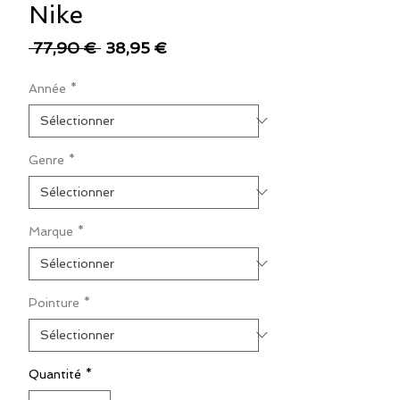
Nike
Prix
Prix
 77,90 € 
38,95 €
original
promotionnel
Année
*
Genre
*
Marque
*
Pointure
*
Quantité
*