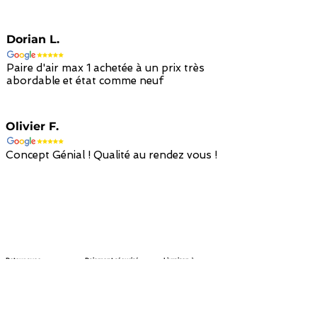
Dorian L.
Paire d'air max 1 achetée à un prix très
abordable et état comme neuf
Olivier F.
Concept Génial ! Qualité au rendez vous !
Retour avec
Paiement sécurisé
Livraison à
remboursement en
par carte bancaire
domicile en 48h
avoir en 14 jours
/ paypal
avec colissimo
Nous suivre !