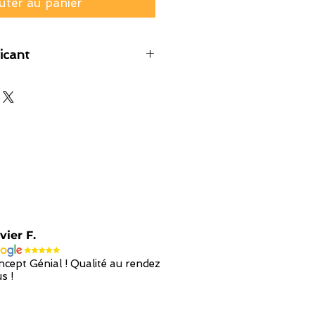
uter au panier
icant
vier F.
cept Génial ! Qualité au rendez
s !