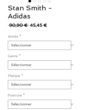
Stan Smith -
Adidas
Prix
Prix
 90,90 € 
45,45 €
original
promotionnel
Année
*
Genre
*
Marque
*
Pointure
*