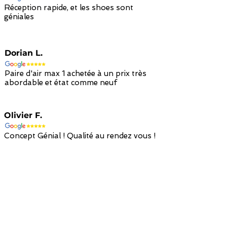
Réception rapide, et les shoes sont
géniales
Dorian L.
Paire d'air max 1 achetée à un prix très
abordable et état comme neuf
Olivier F.
Concept Génial ! Qualité au rendez vous !
Retour avec
Paiement sécurisé
Livraison à
remboursement en
par carte bancaire
domicile en 48h
avoir en 14 jours
/ paypal
avec colissimo