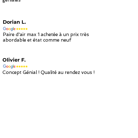
Dorian L.
Paire d'air max 1 achetée à un prix très
abordable et état comme neuf
Olivier F.
Concept Génial ! Qualité au rendez vous !
Retour avec
Paiement sécurisé
Livraison à
remboursement en
par carte bancaire
domicile en 48h
avoir en 14 jours
/ paypal
avec colissimo