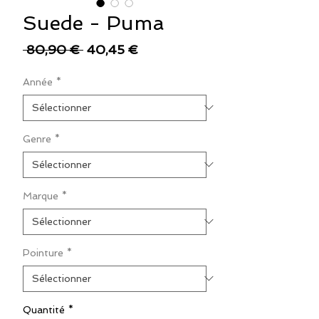
Suede - Puma
Prix
Prix
 80,90 € 
40,45 €
original
promotionnel
Année
*
Genre
*
Marque
*
Pointure
*
Quantité
*