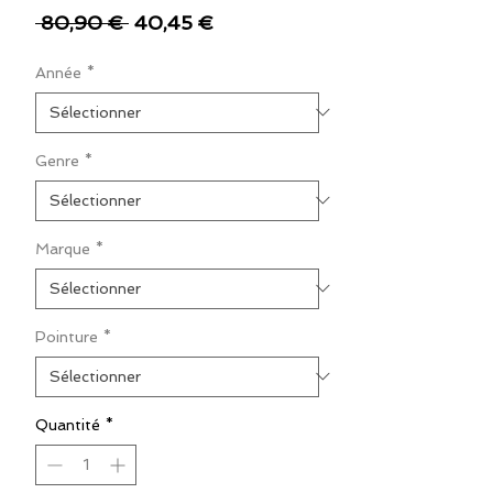
Prix
Prix
 80,90 € 
40,45 €
original
promotionnel
Année
*
Genre
*
Marque
*
Pointure
*
Quantité
*