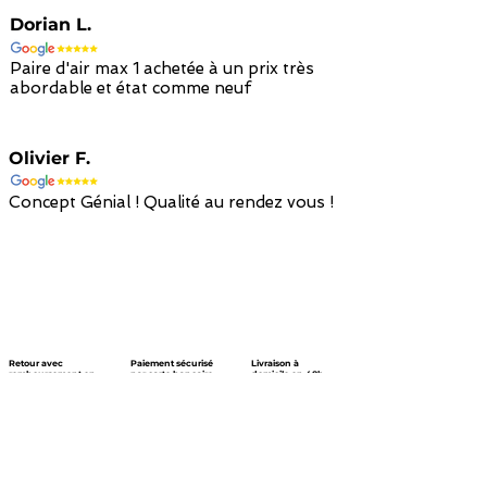
Dorian L.
Paire d'air max 1 achetée à un prix très
abordable et état comme neuf
Olivier F.
Concept Génial ! Qualité au rendez vous !
Retour avec
Paiement sécurisé
Livraison à
remboursement en
par carte bancaire
domicile en 48h
avoir en 14 jours
/ paypal
avec colissimo
Nous suivre !