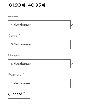
Prix
Prix
 81,90 € 
40,95 €
original
promotionnel
Année
*
Genre
*
Marque
*
Pointure
*
Quantité
*