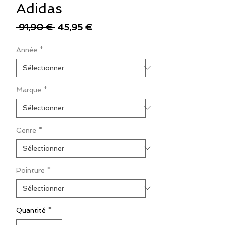
Adidas
Prix
Prix
 91,90 € 
45,95 €
original
promotionnel
Année
*
Marque
*
Genre
*
Pointure
*
Quantité
*