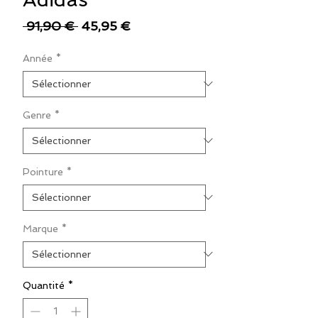
Prix
Prix
 91,90 € 
45,95 €
original
promotionnel
Année
*
Genre
*
Pointure
*
Marque
*
Quantité
*