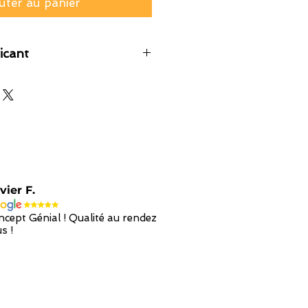
uter au panier
icant
vier F.
cept Génial ! Qualité au rendez
s !