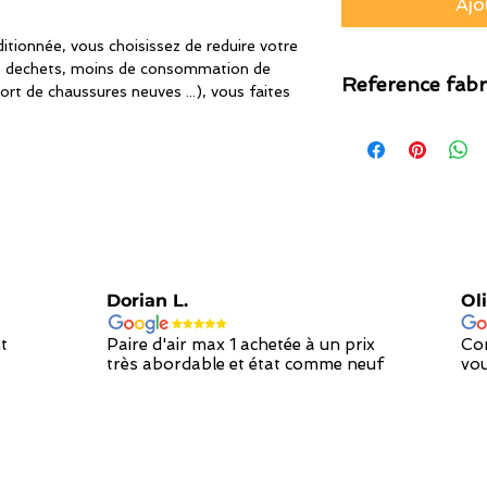
Ajo
tionnée, vous choisissez de reduire votre
s dechets, moins de consommation de
Reference fabr
ort de chaussures neuves ...), vous faites
VN00YY7A8
Dorian L.
Oli
t
Paire d'air max 1 achetée à un prix
Con
très abordable et état comme neuf
vou