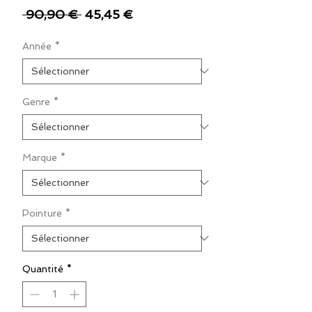
Prix
Prix
 90,90 € 
45,45 €
original
promotionnel
Année
*
Genre
*
Marque
*
Pointure
*
Quantité
*