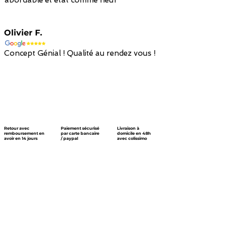
Olivier F.
Concept Génial ! Qualité au rendez vous !
Retour avec
Paiement sécurisé
Livraison à
remboursement en
par carte bancaire
domicile en 48h
avoir en 14 jours
/ paypal
avec colissimo
Nous suivre !
Nous laisser un mot !